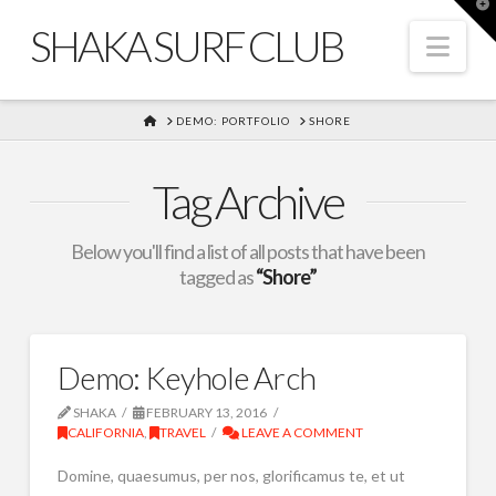
T
t
SHAKA SURF CLUB
W
Nav
HOME
DEMO: PORTFOLIO
SHORE
Tag Archive
Below you'll find a list of all posts that have been
tagged as
“Shore”
Demo: Keyhole Arch
SHAKA
FEBRUARY 13, 2016
CALIFORNIA
,
TRAVEL
LEAVE A COMMENT
Domine, quaesumus, per nos, glorificamus te, et ut