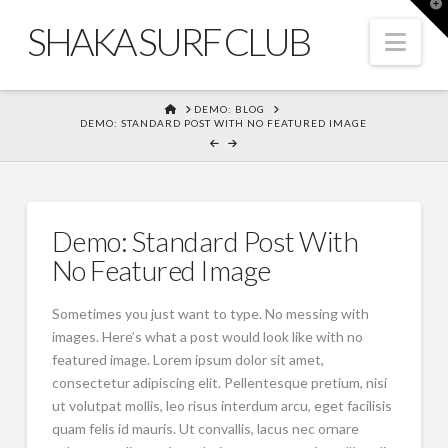
T
t
SHAKA SURF CLUB
W
Nav
HOME
DEMO: BLOG
DEMO: STANDARD POST WITH NO FEATURED IMAGE
Demo: Standard Post With
No Featured Image
Sometimes you just want to type. No messing with
images. Here’s what a post would look like with no
featured image. Lorem ipsum dolor sit amet,
consectetur adipiscing elit. Pellentesque pretium, nisi
ut volutpat mollis, leo risus interdum arcu, eget facilisis
quam felis id mauris. Ut convallis, lacus nec ornare