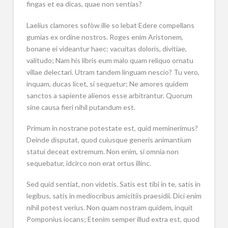
fingas et ea dicas, quae non sentias?
Laelius clamores sofòw ille so lebat Edere compellans
gumias ex ordine nostros. Roges enim Aristonem,
bonane ei videantur haec: vacuitas doloris, divitiae,
valitudo; Nam his libris eum malo quam reliquo ornatu
villae delectari. Utram tandem linguam nescio? Tu vero,
inquam, ducas licet, si sequetur; Ne amores quidem
sanctos a sapiente alienos esse arbitrantur. Quorum
sine causa fieri nihil putandum est.
Primum in nostrane potestate est, quid meminerimus?
Deinde disputat, quod cuiusque generis animantium
statui deceat extremum. Non enim, si omnia non
sequebatur, idcirco non erat ortus illinc.
Sed quid sentiat, non videtis. Satis est tibi in te, satis in
legibus, satis in mediocribus amicitiis praesidii. Dici enim
nihil potest verius. Non quam nostram quidem, inquit
Pomponius iocans; Etenim semper illud extra est, quod