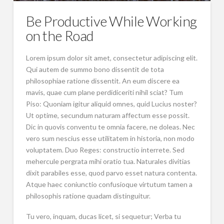
Be Productive While Working
on the Road
Lorem ipsum dolor sit amet, consectetur adipiscing elit.
Qui autem de summo bono dissentit de tota
philosophiae ratione dissentit. An eum discere ea
mavis, quae cum plane perdidiceriti nihil sciat? Tum
Piso: Quoniam igitur aliquid omnes, quid Lucius noster?
Ut optime, secundum naturam affectum esse possit.
Dic in quovis conventu te omnia facere, ne doleas. Nec
vero sum nescius esse utilitatem in historia, non modo
voluptatem. Duo Reges: constructio interrete. Sed
mehercule pergrata mihi oratio tua. Naturales divitias
dixit parabiles esse, quod parvo esset natura contenta.
Atque haec coniunctio confusioque virtutum tamen a
philosophis ratione quadam distinguitur.
Tu vero, inquam, ducas licet, si sequetur; Verba tu